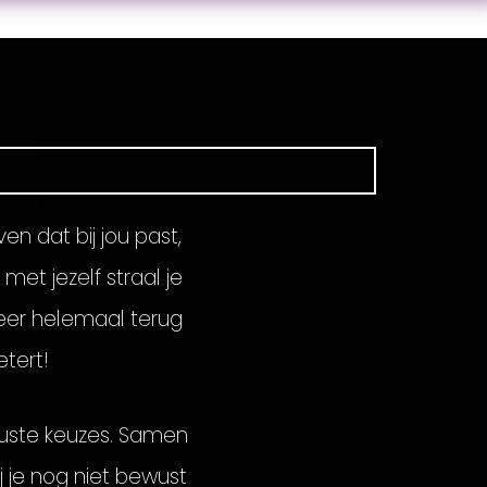
n dat bij jou past,
met jezelf straal je
weer helemaal terug
etert!
wuste keuzes. Samen
j je nog niet bewust