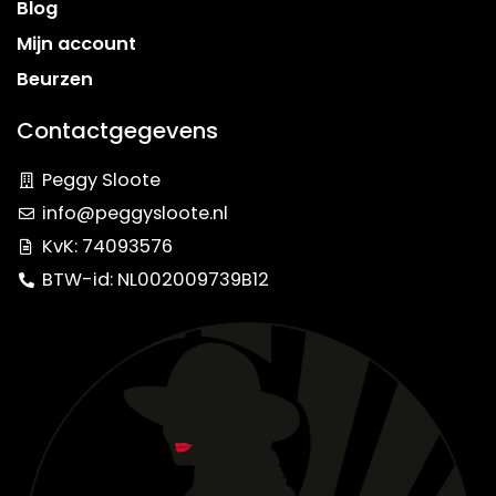
Blog
Mijn account
Beurzen
Contactgegevens
Peggy Sloote
info@peggysloote.nl
KvK: 74093576
BTW-id: NL002009739B12