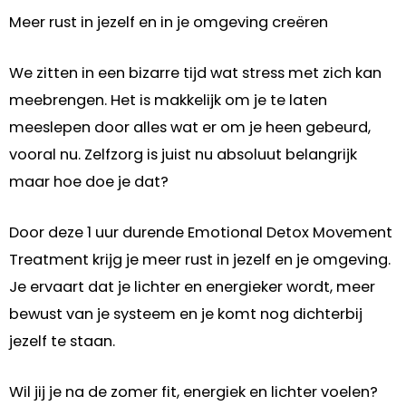
Meer rust in jezelf en in je omgeving creëren
We zitten in een bizarre tijd wat stress met zich kan
meebrengen. Het is makkelijk om je te laten
meeslepen door alles wat er om je heen gebeurd,
vooral nu. Zelfzorg is juist nu absoluut belangrijk
maar hoe doe je dat?
Door deze 1 uur durende Emotional Detox Movement
Treatment krijg je meer rust in jezelf en je omgeving.
Je ervaart dat je lichter en energieker wordt, meer
bewust van je systeem en je komt nog dichterbij
jezelf te staan.
Wil jij je na de zomer fit, energiek en lichter voelen?